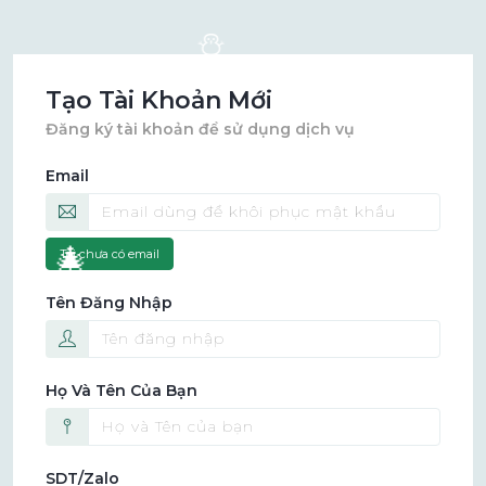
⛄
Tạo Tài Khoản Mới
Đăng ký tài khoản để sử dụng dịch vụ
❄️
🎁
Email
Tôi chưa có email
🎄
Tên Đăng Nhập
Họ Và Tên Của Bạn
SDT/Zalo